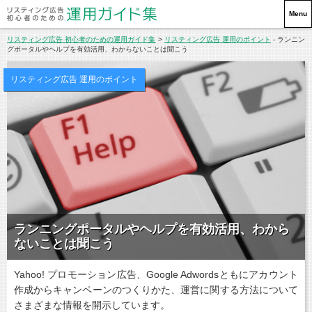
リスティング広告 初心者のための
Menu
リスティング広告 初心者のための運用ガイド集
>
リスティング広告 運用のポイント
- ランニン
グポータルやヘルプを有効活用、わからないことは聞こう
リスティング広告 運用のポイント
ランニングポータルやヘルプを有効活用、わから
ないことは聞こう
Yahoo! プロモーション広告、Google Adwordsともにアカウント
作成からキャンペーンのつくりかた、運営に関する方法について
さまざまな情報を開示しています。