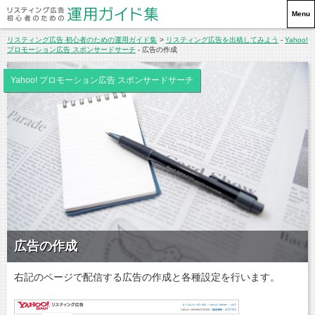
リスティング広告 初心者のための
Menu
リスティング広告 初心者のための運用ガイド集
>
リスティング広告を出稿してみよう
-
Yahoo!
プロモーション広告 スポンサードサーチ
- 広告の作成
Yahoo! プロモーション広告 スポンサードサーチ
広告の作成
右記のページで配信する広告の作成と各種設定を行います。